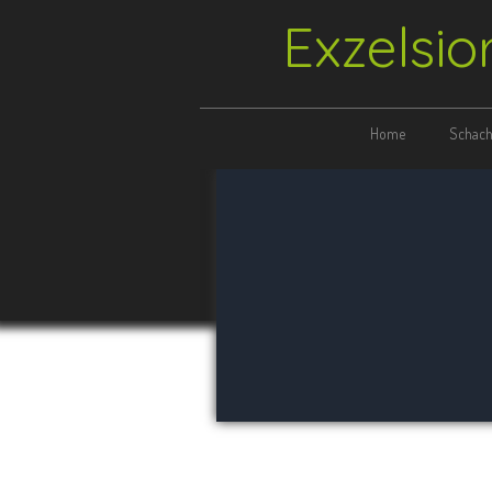
Exzelsio
Home
Schach 