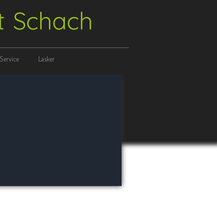
ft Schach
Service
Lasker