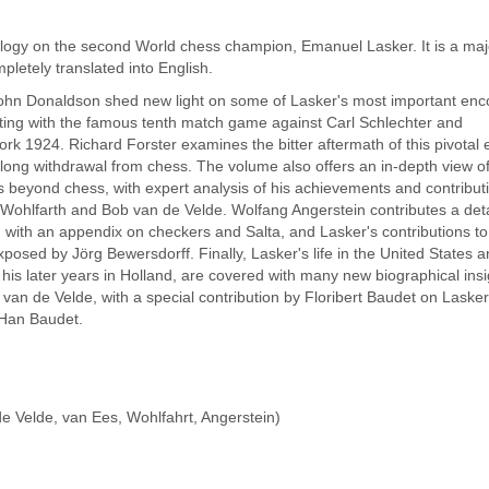
rilogy on the second World chess champion, Emanuel Lasker. It is a maj
letely translated into English.
John Donaldson shed new light on some of Lasker's most important enc
arting with the famous tenth match game against Carl Schlechter and
ork 1924. Richard Forster examines the bitter aftermath of this pivotal 
long withdrawal from chess. The volume also offers an in-depth view o
 beyond chess, with expert analysis of his achievements and contribut
Wohlfarth and Bob van de Velde. Wolfang Angerstein contributes a det
with an appendix on checkers and Salta, and Lasker's contributions to
exposed by Jörg Bewersdorff. Finally, Lasker's life in the United States 
his later years in Holland, are covered with many new biographical insi
van de Velde, with a special contribution by Floribert Baudet on Lasker
 Han Baudet.
e Velde, van Ees, Wohlfahrt, Angerstein)