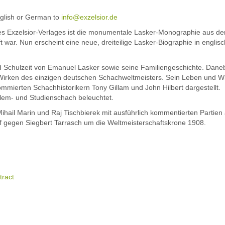
nglish or German to
info@exzelsior.de
des Exzelsior-Verlages ist die monumentale Lasker-Monographie aus d
 war. Nun erscheint eine neue, dreiteilige Lasker-Biographie in englis
nd Schulzeit von Emanuel Lasker sowie seine Familiengeschichte. Dane
Wirken des einzigen deutschen Schachweltmeisters. Sein Leben und Wi
mierten Schachhistorikern Tony Gillam und John Hilbert dargestellt.
lem- und Studienschach beleuchtet.
hail Marin und Raj Tischbierek mit ausführlich kommentierten Partien 
f gegen Siegbert Tarrasch um die Weltmeisterschaftskrone 1908.
tract