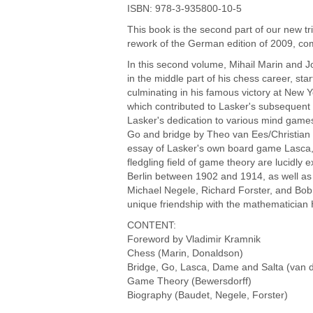
ISBN: 978-3-935800-10-5
This book is the second part of our new t
rework of the German edition of 2009, comp
In this second volume, Mihail Marin and 
in the middle part of his chess career, st
culminating in his famous victory at New Y
which contributed to Lasker's subsequent 
Lasker's dedication to various mind games
Go and bridge by Theo van Ees/Christian 
essay of Lasker's own board game Lasca, 
fledgling field of game theory are lucidly 
Berlin between 1902 and 1914, as well as 
Michael Negele, Richard Forster, and Bob 
unique friendship with the mathematician
CONTENT:
Foreword by Vladimir Kramnik
Chess (Marin, Donaldson)
Bridge, Go, Lasca, Dame and Salta (van d
Game Theory (Bewersdorff)
Biography (Baudet, Negele, Forster)