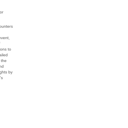
or
ounters
event,
f
ions to
ailed
 the
and
ghts by
's