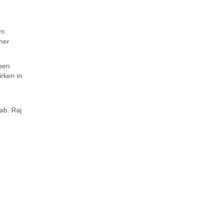
em
cher
ben
rken in
ab. Raj