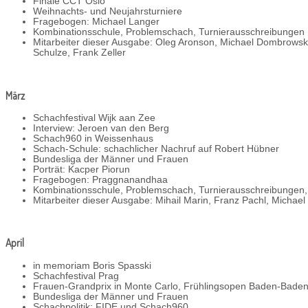
Finale CCT Oslo
Weihnachts- und Neujahrsturniere
Fragebogen: Michael Langer
Kombinationsschule, Problemschach, Turnierausschreibungen
Mitarbeiter dieser Ausgabe: Oleg Aronson, Michael Dombrowsky, 
Schulze, Frank Zeller
März
Schachfestival Wijk aan Zee
Interview: Jeroen van den Berg
Schach960 in Weissenhaus
Schach-Schule: schachlicher Nachruf auf Robert Hübner
Bundesliga der Männer und Frauen
Porträt: Kacper Piorun
Fragebogen: Praggnanandhaa
Kombinationsschule, Problemschach, Turnierausschreibungen,
Mitarbeiter dieser Ausgabe: Mihail Marin, Franz Pachl, Michael 
April
in memoriam Boris Spasski
Schachfestival Prag
Frauen-Grandprix in Monte Carlo, Frühlingsopen Baden-Baden
Bundesliga der Männer und Frauen
Schachpolitik: FIDE und Schach960