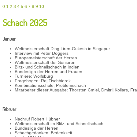
0
1
2
3
4
5
6
7
8
9
10
Schach 2025
Januar
Weltmeisterschaft Ding Liren-Gukesh in Singapur
Interview mit Peter Doggers
Europameisterschaft der Herren
Weltmeisterschaft der Senioren
Blitz- und Schnellschach in Indien
Bundesliga der Herren und Frauen
Turniere: Wolfsburg
Fragebogen: Raj Tischbierek
Kombinationsschule, Problemschach
Mitarbeiter dieser Ausgabe: Thorsten Cmiel, Dmitrij Kollars, Fr
Februar
Nachruf Robert Hübner
Weltmeisterschaft im Blitz- und Schnellschach
Bundesliga der Herren
Schachgedanken: Bedenkzeit