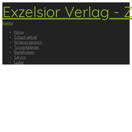
Exzelsior Verlag - 
menu
Home
Schach aktuell
Verlagsprogramm
Turnierkalender
Bestellungen
Service
Lasker