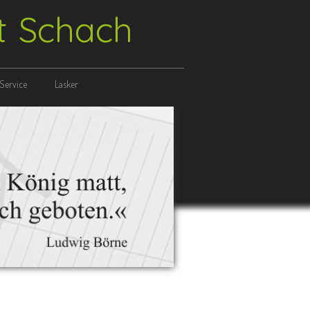
ft Schach
Service
Lasker