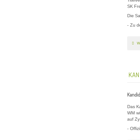
Titelv
SK Fr
Die Sa
- Zu 
W
KAN
Kandid
Das Ka
WM wir
auf Z
- Offiz