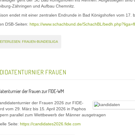
erteidiger geht der SC Bad Königshofen ins Rennen. Aufgestiegen sind
eiburg-Zähringen und Aufbau Chemnitz.
ison endet mit einer zentralen Endrunde in Bad Königshofen vom 17. bi
den DSB-Seiten:
https://www.schachbund.de/SchachBL/bedh.php?liga=f
EITERLESEN: FRAUEN-BUNDESLIGA
DIDATENTURNIER FRAUEN
atenturnier der Frauen zur FIDE-WM
ndidatenturnier der Frauen 2026 zur FIDE-
d vom 29. März bis 15. April 2026 in Paphos
ypern parallel zum Wettbewerb der Männer ausgetragen
ielle Seite:
https://candidates2026.fide.com