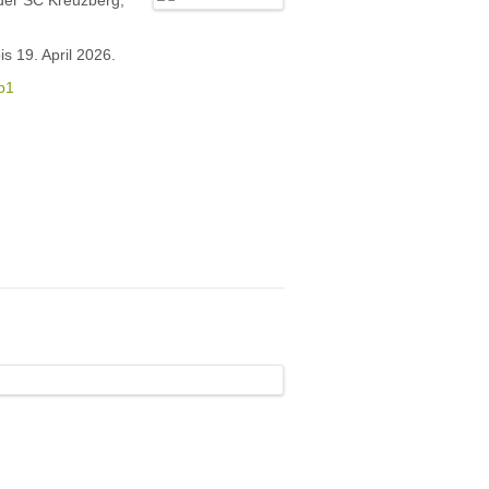
 der SC Kreuzberg,
s 19. April 2026.
b1