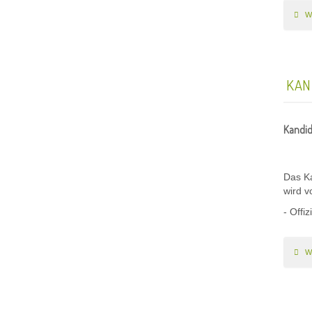
W
KAN
Kandid
Das K
wird v
- Offiz
W